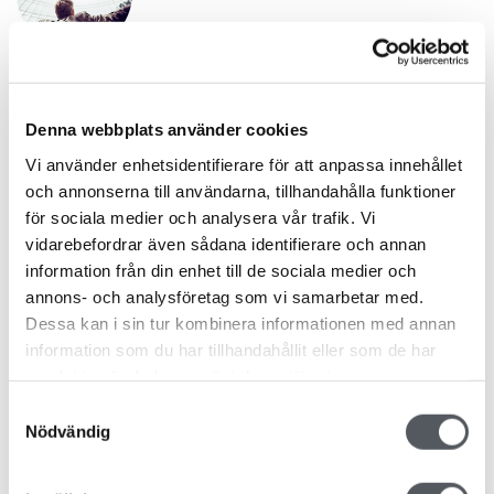
ALLA JOBB ÄR VIKTIGA JOBB
Lillemor Groth
Inga kommentarer
Denna webbplats använder cookies
Vi använder enhetsidentifierare för att anpassa innehållet
och annonserna till användarna, tillhandahålla funktioner
för sociala medier och analysera vår trafik. Vi
FINN FÖRETAGETS SJÄL
vidarebefordrar även sådana identifierare och annan
Lillemor Groth
Inga kommentarer
information från din enhet till de sociala medier och
annons- och analysföretag som vi samarbetar med.
Dessa kan i sin tur kombinera informationen med annan
information som du har tillhandahållit eller som de har
Blogg
samlat in när du har använt deras tjänster.
Samtyckesval
Prenumerera på våra blogginlägg och håll dig uppdaterad!
Nödvändig