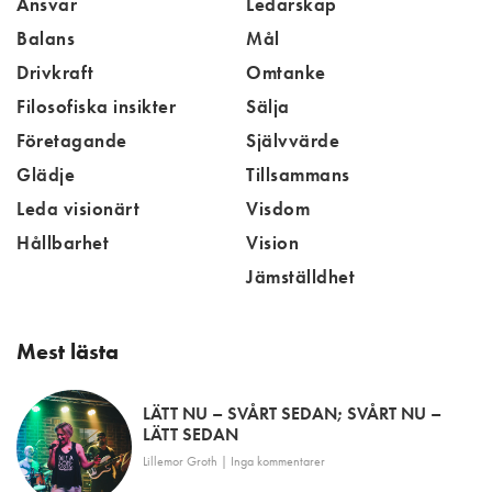
Ansvar
Ledarskap
Balans
Mål
Drivkraft
Omtanke
Filosofiska insikter
Sälja
Företagande
Självvärde
Glädje
Tillsammans
Leda visionärt
Visdom
Hållbarhet
Vision
Jämställdhet
Mest lästa
LÄTT NU – SVÅRT SEDAN; SVÅRT NU –
LÄTT SEDAN
Lillemor Groth
Inga kommentarer