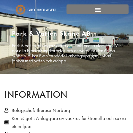
Park & Vatten Skåne AB
Park & Vatten anlägger vackra och funktionella utemiljöer. Vi
gör alla typer av markarbeten och ansvarar för den årliga
skötseln. Vi har även en speciell arbetsgrupp som enbart
jobbar med vatten och avlopp.
INFORMATION
Bolagschef: Therese Norberg
Kort & gott: Anläggare av vackra, funktionella och säkra
utemiljöer