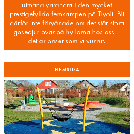
utmana varandra i den mycket
prestigefyllda femkampen på Tivoli. Bli
därför inte förvånade om det står stora
gosedjur ovanpå hyllorna hos oss –
det är priser som vi vunnit.
HEMSIDA