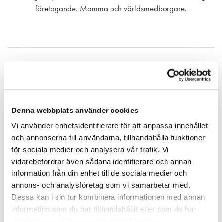
företagande. Mamma och världsmedborgare.
Denna webbplats använder cookies
Vi använder enhetsidentifierare för att anpassa innehållet
och annonserna till användarna, tillhandahålla funktioner
Mest lästa
för sociala medier och analysera vår trafik. Vi
vidarebefordrar även sådana identifierare och annan
LÄTT NU – SVÅRT SEDAN; SVÅRT NU –
information från din enhet till de sociala medier och
LÄTT SEDAN
annons- och analysföretag som vi samarbetar med.
Lillemor Groth
Inga kommentarer
Dessa kan i sin tur kombinera informationen med annan
information som du har tillhandahållit eller som de har
samlat in när du har använt deras tjänster.