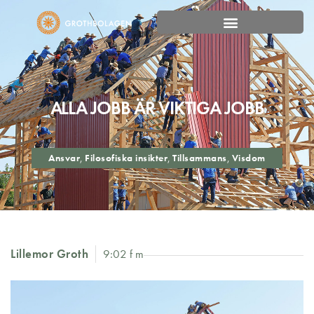
ALLA JOBB ÄR VIKTIGA JOBB
Ansvar
,
Filosofiska insikter
,
Tillsammans
,
Visdom
Lillemor Groth
9:02 f m