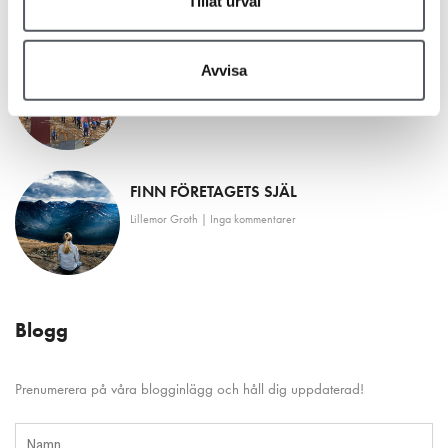
Tillåt urval
ALLA JOBB ÄR VIKTIGA JOBB
Avvisa
Lillemor Groth
Inga kommentarer
FINN FÖRETAGETS SJÄL
Lillemor Groth
Inga kommentarer
Blogg
Prenumerera på våra blogginlägg och håll dig uppdaterad!