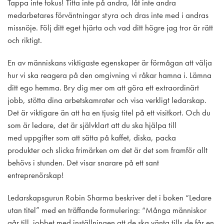
Tappa inte fokus! Titta inte på andra, låt inte andra
medarbetares förväntningar styra och dras inte med i andras
missnöje. Följ ditt eget hjärta och vad ditt högre jag tror är rätt
och riktigt.
En av människans viktigaste egenskaper är förmågan att välja
hur vi ska reagera på den omgivning vi råkar hamna i. Lämna
ditt ego hemma. Bry dig mer om att göra ett extraordinärt
jobb, stötta dina arbetskamrater och visa verkligt ledarskap.
Det är viktigare än att ha en tjusig titel på ett visitkort. Och du
som är ledare, det är självklart att du ska hjälpa till
med uppgifter som att sätta på kaffet, diska, packa
produkter och slicka frimärken om det är det som framför allt
behövs i stunden. Det visar snarare på ett sant
entreprenörskap!
Ledarskapsgurun Robin Sharma beskriver det i boken “Ledare
utan titel” med en träffande formulering: “Många människor
går till jobbet med inställningen att de ska vänta tills de får en