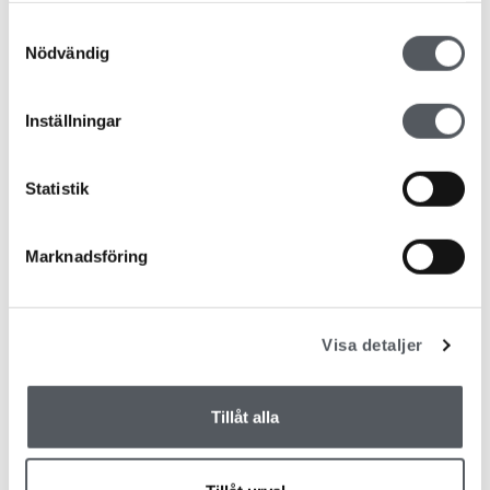
“GÖR DET DU KAN, MED DET DU HAR,
Samtyckesval
DÄR DU ÄR”
Nödvändig
Lillemor Groth
Inga kommentarer
Inställningar
BLI INTE RÄDD FÖR DINA MEDARBETARE
Lillemor Groth
Inga kommentarer
Statistik
Marknadsföring
VISIONEN = LEDSTJÄRNAN
Lillemor Groth
Inga kommentarer
Visa detaljer
Tillåt alla
ÄGARE – LÄMNA LÄKTAREN
Lillemor Groth
Inga kommentarer