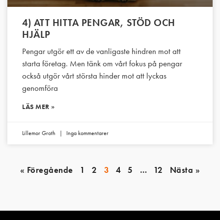
4) ATT HITTA PENGAR, STÖD OCH
HJÄLP
Pengar utgör ett av de vanligaste hindren mot att
starta företag. Men tänk om vårt fokus på pengar
också utgör vårt största hinder mot att lyckas
genomföra
LÄS MER »
Lillemor Groth
Inga kommentarer
« Föregående
1
2
3
4
5
…
12
Nästa »