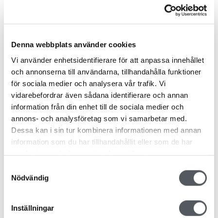
Varje företag har en själ
Denna webbplats använder cookies
FRÅN B2B TILL H2H
Vi använder enhetsidentifierare för att anpassa innehållet
Investmentbolag som bildar
bolagsgrupper omformar ofta
och annonserna till användarna, tillhandahålla funktioner
företagen, så att de blir som de andra i gruppen. För att de
för sociala medier och analysera vår trafik. Vi
ska passa in. Vi gör tvärtom.
vidarebefordrar även sådana identifierare och annan
information från din enhet till de sociala medier och
På Grothbolagen vill vi att våra företag behåller sin egen
annons- och analysföretag som vi samarbetar med.
karaktär och unika personlighet. Även om tryggheten vilar
Dessa kan i sin tur kombinera informationen med annan
på en gemensam värdegrund, är det centralt för oss att
information som du har tillhandahållit eller som de har
varje företag bevarar sin egen själ.
samlat in när du har använt deras tjänster.
Samtyckesval
Vår grundtro handlar om omtänksamhet, samhällsansvar
Nödvändig
och hållbarhet på lång sikt. Ett steg i taget skapar vi
tillsammans den värld vi själva vill leva i och hjälper
Inställningar
organisationer nå sin fulla potential.