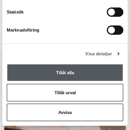
Statistik
LILLEMOR GROTH, LEDNING
Marknadsföring
Visa detaljer
Tillåt alla
Blogg
Tillåt urval
LÄS DET SENASTE FRÅN VÅR BLOGG
Avvisa
BALANS