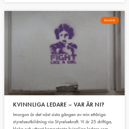
BALANS
KVINNLIGA LEDARE – VAR ÄR NI?
Imorgon är det näst sista gången av min ettåriga
styrelseutbildning via Styrelsekraft. Vi är 25 driftiga,
kloka och ytterst kompetenta kvinnliga ledare som